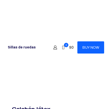
0
$0
Sillas de ruedas
BUY NOW