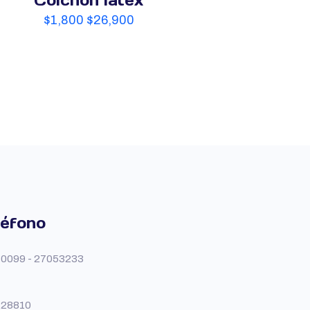
Colchón látex
$
1,800
$
26,900
léfono
0099 - 27053233
228810