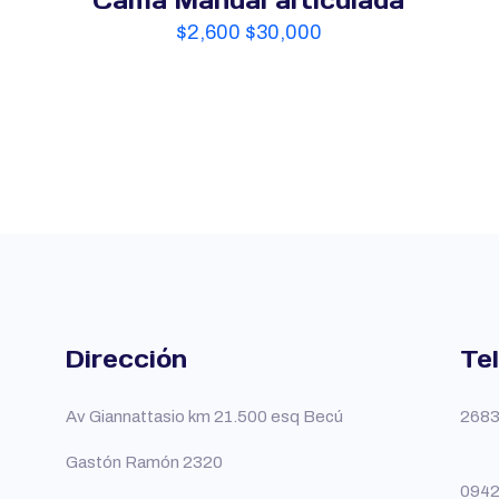
Cama Manual articulada
$
2,600
$
30,000
Dirección
Te
Av Giannattasio km 21.500 esq Becú
2683
Gastón Ramón 2320
094