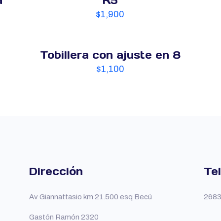
a
R5
$
1,900
Tobillera con ajuste en 8
$
1,100
Dirección
Te
Av Giannattasio km 21.500 esq Becú
2683
Gastón Ramón 2320