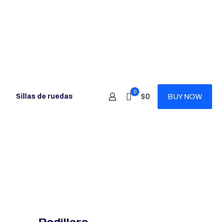
0
$0
Sillas de ruedas
BUY NOW