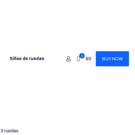
0
$0
Sillas de ruedas
BUY NOW
 3 ruedas