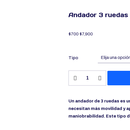
Andador 3 ruedas
$
700
$
7,900
Tipo
Andador
3
ruedas
cantidad
Un andador de 3 ruedas es u
necesitan más movilidad y a
maniobrabilidad. Este tipo d