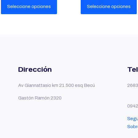
Seleccione opciones
Seleccione opciones
Este
Este
producto
producto
tiene
tiene
múltiples
múltiples
variantes.
variantes.
Las
Las
Dirección
Te
opciones
opciones
que
que
se
se
Av Giannattasio km 21.500 esq Becú
2683
pueden
pueden
Gastón Ramón 2320
elegir
elegir
094
en
en
la
la
Segu
página
página
Sobr
del
del