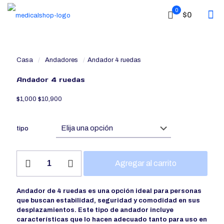
0
$0
Casa
/
Andadores
/
Andador 4 ruedas
Andador 4 ruedas
$
1,000
$
10,900
tipo
Andador
Agregar al carrito
4
ruedas
cantidad
Andador de 4 ruedas es una opción ideal para personas
que buscan estabilidad, seguridad y comodidad en sus
desplazamientos. Este tipo de andador incluye
características que lo hacen adecuado tanto para uso en