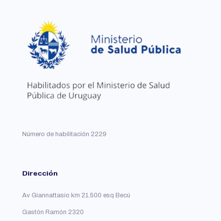
opciones
que
se
pueden
elegir
en
la
página
del
producto
Número de habilitación 2229
Dirección
Av Giannattasio km 21.500 esq Becú
Gastón Ramón 2320