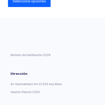
Seleccione opciones
se
se
pueden
pueden
Este
elegir
elegir
producto
en
en
tiene
la
la
múltiples
página
página
variantes.
del
del
Las
producto
producto
opciones
que
se
pueden
Número de habilitación 2229
elegir
en
la
página
del
Dirección
producto
Av Giannattasio km 21.500 esq Becú
Gastón Ramón 2320