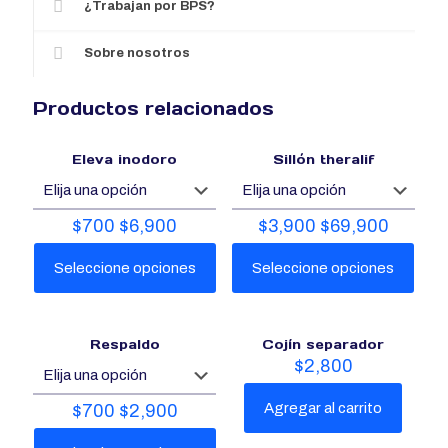
¿Trabajan por BPS?
Sobre nosotros
Productos relacionados
Eleva inodoro
Sillón theralif
$
700
$
6,900
$
3,900
$
69,900
Seleccione opciones
Seleccione opciones
Este
Este
producto
producto
Respaldo
Cojín separador
tiene
tiene
$
2,800
múltiples
múltiples
variantes.
variantes.
Las
Las
Agregar al carrito
$
700
$
2,900
opciones
opciones
que
que