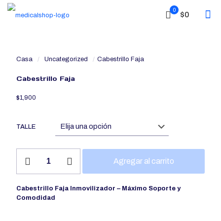
0
$0
Casa
/
Uncategorized
/
Cabestrillo Faja
Cabestrillo Faja
$
1,900
TALLE
Cabestrillo
Agregar al carrito
Faja
cantidad
Cabestrillo Faja Inmovilizador – Máximo Soporte y
Comodidad