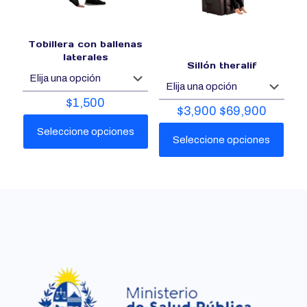
Tobillera con ballenas
laterales
Sillón theralif
$
1,500
$
3,900
$
69,900
Seleccione opciones
Seleccione opciones
Este
Este
producto
producto
tiene
tiene
múltiples
múltiples
variantes.
variantes.
Las
Las
opciones
opciones
que
que
se
se
pueden
pueden
elegir
elegir
en