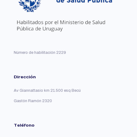
en
la
la
página
página
del
del
producto
producto
Número de habilitación 2229
Dirección
Av Giannattasio km 21.500 esq Becú
Gastón Ramón 2320
Teléfono