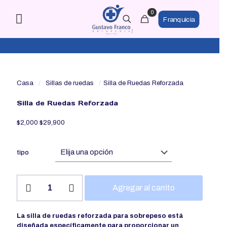
0
Franquicia
Casa
/
Sillas de ruedas
/
Silla de Ruedas Reforzada
Silla de Ruedas Reforzada
$
2,000
$
29,900
tipo
Silla
Agregar al carrito
de
Ruedas
Reforzada
La silla de ruedas reforzada para sobrepeso está
cantidad
diseñada específicamente para proporcionar un