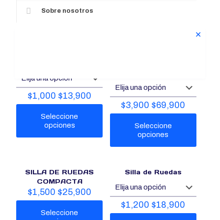
Sobre nosotros
✕
Productos relacionados
Silla de ruedas
Silla de Ruedas
Postural
$
1,000
$
13,900
$
3,900
$
69,900
Seleccione
opciones
Seleccione
opciones
Este
producto
Este
tiene
producto
SILLA DE RUEDAS
Silla de Ruedas
múltiples
tiene
COMPACTA
variantes.
múltiples
$
1,500
$
25,900
Las
variantes.
opciones
Las
$
1,200
$
18,900
que
opciones
Seleccione
se
que