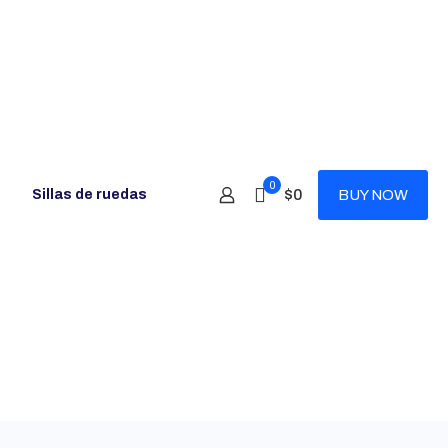
0
$0
Sillas de ruedas
BUY NOW