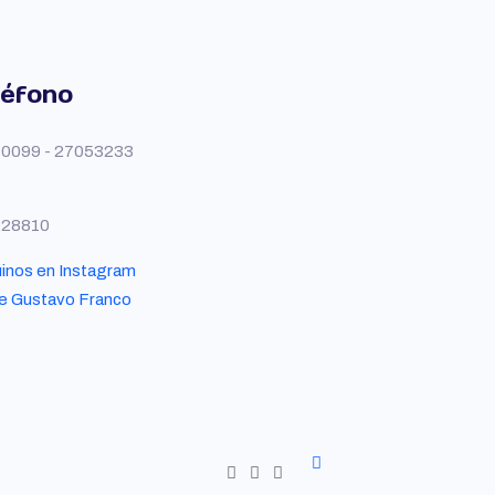
léfono
0099 - 27053233
228810
inos en Instagram
e Gustavo Franco