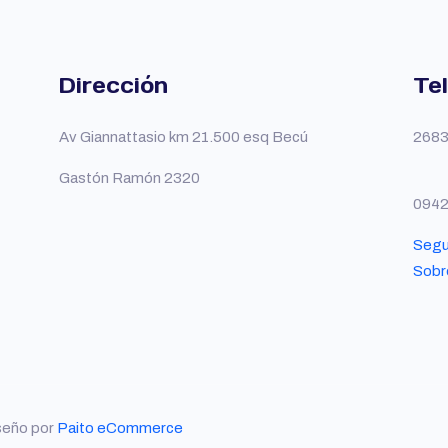
Dirección
Te
Av Giannattasio km 21.500 esq Becú
2683
Gastón Ramón 2320
094
Segu
Sobr
seño por
Paito eCommerce