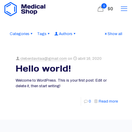
0
$0
Categories
Tags
Authors
Show all
cleberdavilaa@gmail.com
on
abril 16, 2020
Hello world!
Welcome to WordPress. This is your first post. Edit or
delete it, then start writing!
0
Read more