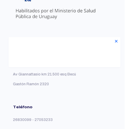
Número de habilitación 2229
✕
Dirección
Av Giannattasio km 21.500 esq Becú
Gastón Ramón 2320
Teléfono
26830099 - 27053233