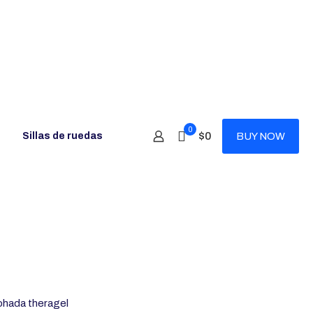
0
$0
Sillas de ruedas
BUY NOW
hada theragel