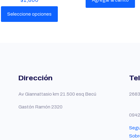
$
1,800
Agregar al carrito
Seleccione opciones
Este
producto
tiene
múltiples
variantes.
Las
Dirección
Te
opciones
que
se
Av Giannattasio km 21.500 esq Becú
2683
pueden
Gastón Ramón 2320
elegir
094
en
la
Segu
página
Sobr