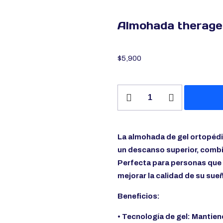
Almohada therage
$
5,900
Almohada
theragel
cantidad
La almohada de gel ortopédi
un descanso superior, comb
Perfecta para personas que 
mejorar la calidad de su sue
Beneficios:
• Tecnología de gel: Mantien