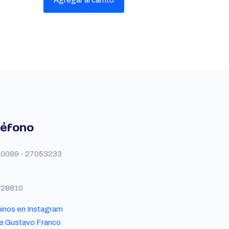
Agregar al carrito
léfono
0099 - 27053233
228810
inos en Instagram
e Gustavo Franco