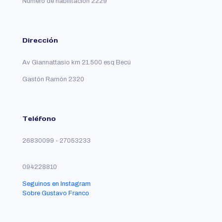
Número de habilitación 2229
Dirección
Av Giannattasio km 21.500 esq Becú
Gastón Ramón 2320
Teléfono
26830099 - 27053233
094228810
Seguinos en Instagram
Sobre Gustavo Franco