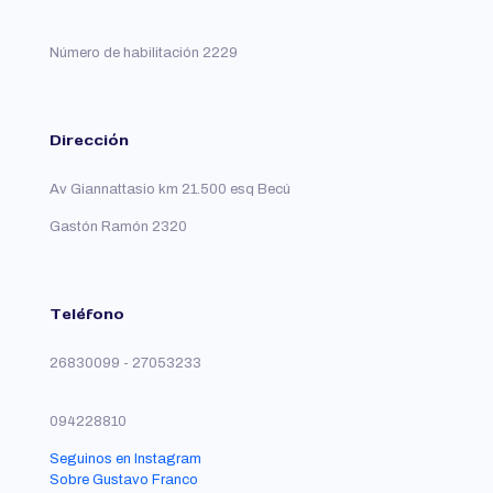
producto
Número de habilitación 2229
Dirección
Av Giannattasio km 21.500 esq Becú
Gastón Ramón 2320
Teléfono
26830099 - 27053233
094228810
Seguinos en Instagram
Sobre Gustavo Franco