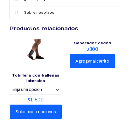
Sobre nosotros
Productos relacionados
Separador dedos
$
300
Agregar al carrito
Tobillera con ballenas
laterales
$
1,500
Seleccione opciones
Este