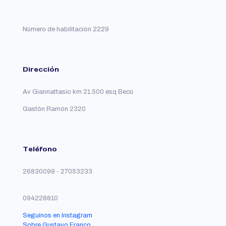
que
que
se
se
pueden
pueden
Número de habilitación 2229
elegir
elegir
en
en
la
la
página
página
del
del
Dirección
producto
producto
Av Giannattasio km 21.500 esq Becú
Gastón Ramón 2320
Teléfono
26830099 - 27053233
094228810
Seguinos en Instagram
Sobre Gustavo Franco